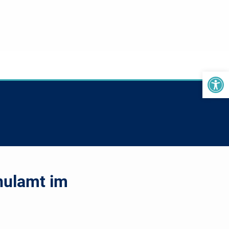
We
hulamt im