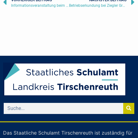
Informationsveranstaltung beim Möbelhaus Gleißner-Interliving | 26. November 2019
Betriebserkundung bei Ziegler Group | 29.09.2020
Das Staatliche Schulamt Tirschenreuth ist zuständig für